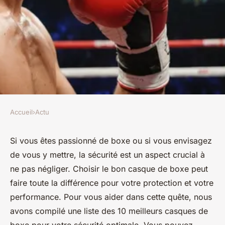
Accueil
›
Actu
ACTU
Les 10 meilleurs casques de
Si vous êtes passionné de boxe ou si vous envisagez
de vous y mettre, la sécurité est un aspect crucial à
boxe pour votre sécurité
ne pas négliger. Choisir le bon casque de boxe peut
optimale
faire toute la différence pour votre protection et votre
performance. Pour vous aider dans cette quête, nous
Candice
•
16 décembre 2024
•
6 min de lecture
avons compilé une liste des 10 meilleurs casques de