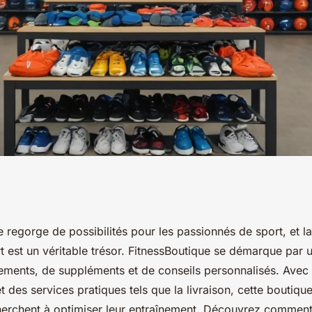
 de matériel de
 regorge de possibilités pour les passionnés de sport, et l
t est un véritable trésor. FitnessBoutique se démarque par 
ence
ents, de suppléments et de conseils personnalisés. Avec 
t des services pratiques tels que la livraison, cette boutiqu
herchent à optimiser leur entraînement. Découvrez comment