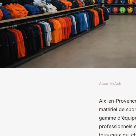
Accueil
›
Actu
ACTU
Explorez la boutique
Aix-en-Provence
matériel de spor
sport à aix-en-prov
gamme d'équipem
professionnels e
tous ceux qui c