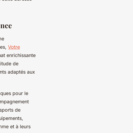
ence
me
les,
Votre
t enrichissante
titude de
ents adaptés aux
iques pour le
ccompagnement
sports de
uipements,
mme et à leurs