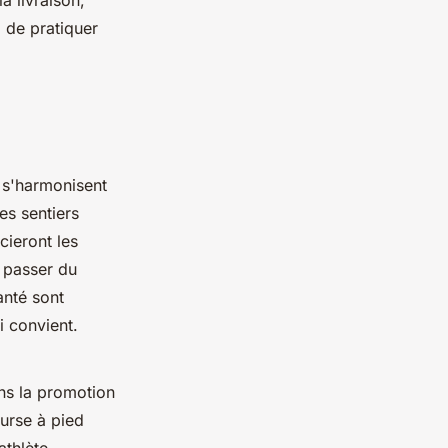
a livraison,
 de pratiquer
 s'harmonisent
es sentiers
ieront les
 passer du
anté sont
i convient.
ns la promotion
ourse à pied