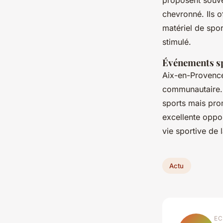
proposent souve
chevronné. Ils o
matériel de spor
stimulé.
Événements spo
Aix-en-Provence
communautaire. 
sports mais pro
excellente oppor
vie sportive de 
Actu
EC