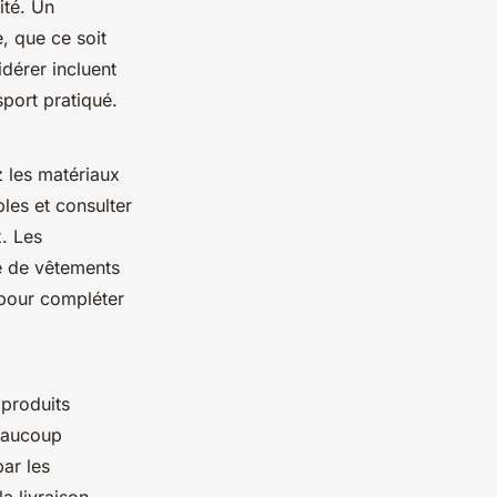
ité. Un
, que ce soit
dérer incluent
sport pratiqué.
 les matériaux
bles et consulter
. Les
e de vêtements
our compléter
 produits
beaucoup
ar les