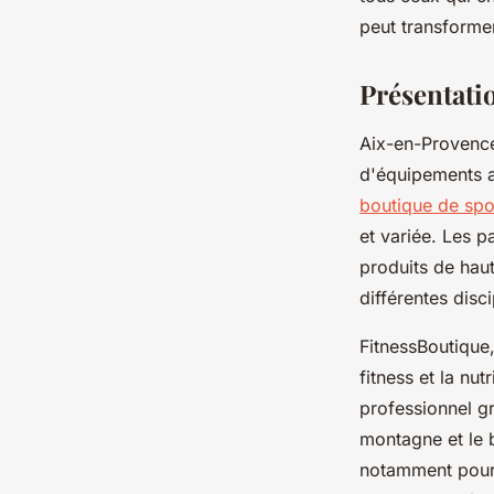
Candice
•
15 décembre 2024
•
5 min de lecture
peut transformer
Présentati
Aix-en-Provence
d'équipements a
boutique de spor
et variée. Les p
produits de hau
différentes disci
FitnessBoutique
fitness et la n
professionnel g
montagne et le 
notamment pour 