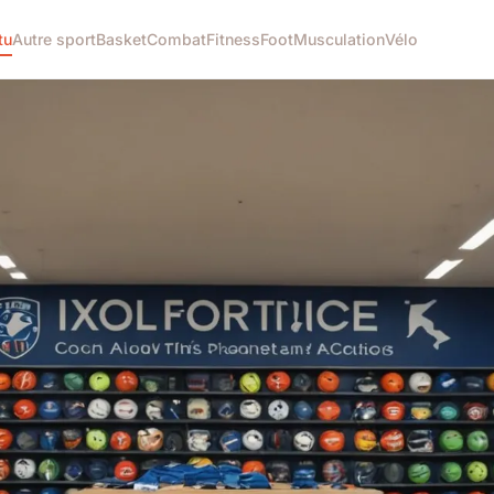
tu
Autre sport
Basket
Combat
Fitness
Foot
Musculation
Vélo