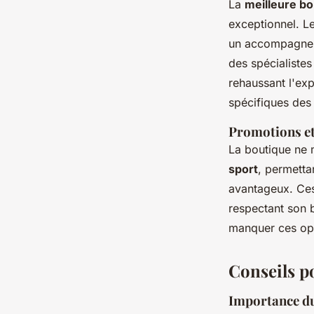
La
meilleure bo
exceptionnel. Le
un accompagneme
des spécialistes
rehaussant l'ex
spécifiques des 
Promotions et 
La boutique ne
sport
, permetta
avantageux. Ces 
respectant son b
manquer ces opp
Conseils po
Importance du