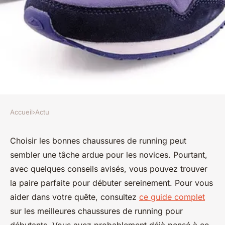
Accueil
›
Actu
ACTU
Choisir les chaussures de
Choisir les bonnes chaussures de running peut
sembler une tâche ardue pour les novices. Pourtant,
running idéales pour les
avec quelques conseils avisés, vous pouvez trouver
novices
la paire parfaite pour débuter sereinement. Pour vous
aider dans votre quête, consultez
ce guide complet
Candice
•
26 décembre 2024
•
6 min de lecture
sur les meilleures chaussures de running pour