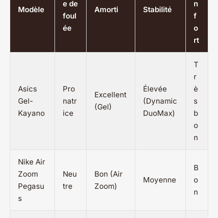
e de
n
Modèle
Amorti
Stabilité
foul
f
ée
o
rt
T
r
Asics
Pro
Élevée
è
Excellent
Gel-
natr
(Dynamic
s
(Gel)
Kayano
ice
DuoMax)
b
o
n
Nike Air
B
Zoom
Neu
Bon (Air
Moyenne
o
Pegasu
tre
Zoom)
n
s