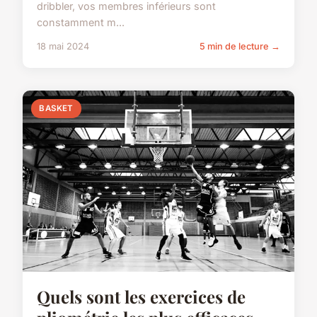
dribbler, vos membres inférieurs sont
constamment m...
18 mai 2024
5 min de lecture →
BASKET
Quels sont les exercices de