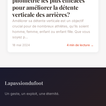
pliométrie les plus efficaces
pour améliorer la détente
verticale des arrières?
Améliorer sa détente verticale est un objectif
crucial pour de nombreux athlètes, qu'ils soient
homme, femme, enfant ou enfant fille. Que vous
soyez p...
18 mai 2024
4 min de lecture →
Lapassiondufoot
Un geste, un exploit, une éternité.