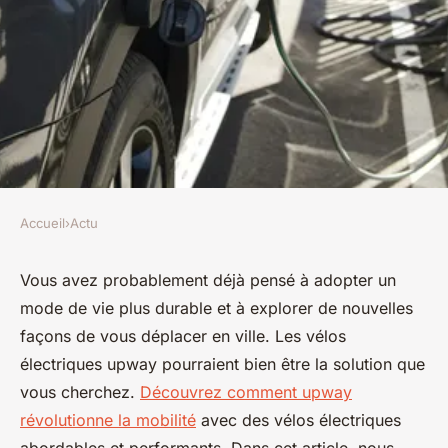
Accueil
›
Actu
ACTU
Découvrez les vélos
Vous avez probablement déjà pensé à adopter un
mode de vie plus durable et à explorer de nouvelles
électriques upway : une
façons de vous déplacer en ville. Les vélos
révolution de la mobilité
électriques upway pourraient bien être la solution que
vous cherchez.
Découvrez comment upway
Candice
•
16 janvier 2025
•
7 min de lecture
révolutionne la mobilité
avec des vélos électriques