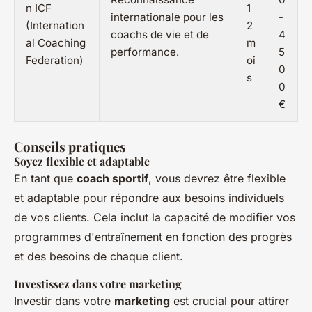
n ICF
1
internationale pour les
-
(Internation
2
coachs de vie et de
4
al Coaching
m
performance.
5
Federation)
oi
0
s
0
€
Conseils pratiques
Soyez flexible et adaptable
En tant que
coach sportif
, vous devrez être flexible
et adaptable pour répondre aux besoins individuels
de vos clients. Cela inclut la capacité de modifier vos
programmes d'entraînement en fonction des progrès
et des besoins de chaque client.
Investissez dans votre marketing
Investir dans votre
marketing
est crucial pour attirer