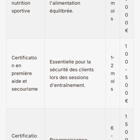
nutrition
l'alimentation
m
0
sportive
équilibrée.
oi
0
s
0
€
1
0
Certificatio
1-
Essentielle pour la
0
n en
2
sécurité des clients
-
première
m
lors des sessions
5
aide et
oi
d'entraînement.
0
secourisme
s
0
€
1
5
6
0
Certificatio
-
Reconnaissance
0