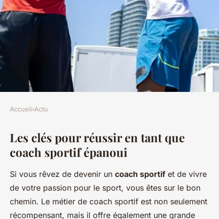
Accueil
›
Actu
ACTU
Les clés pour réussir en tant que
Les clés pour réussir en tant
coach sportif épanoui
que coach sportif épanoui
Si vous rêvez de devenir un
coach sportif
et de vivre
Candice
•
21 janvier 2025
•
6 min de lecture
de votre passion pour le sport, vous êtes sur le bon
chemin. Le métier de coach sportif est non seulement
récompensant, mais il offre également une grande