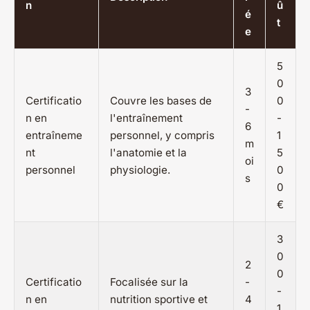
n
û
é
t
e
5
0
3
Certificatio
Couvre les bases de
0
-
n en
l'entraînement
-
6
entraîneme
personnel, y compris
1
m
nt
l'anatomie et la
5
oi
personnel
physiologie.
0
s
0
€
3
0
2
0
Certificatio
Focalisée sur la
-
-
n en
nutrition sportive et
4
1