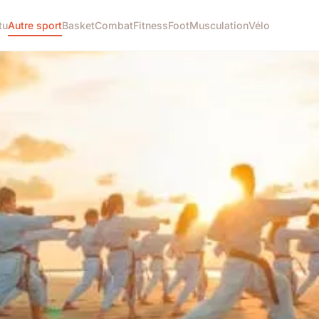
tu
Autre sport
Basket
Combat
Fitness
Foot
Musculation
Vélo