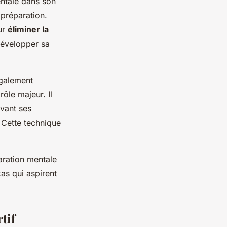
entale dans son
 préparation.
ur
éliminer la
développer sa
également
rôle majeur. Il
avant ses
 Cette technique
aration mentale
as qui aspirent
tif