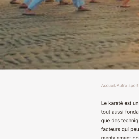
Accueil
›
Autre sport
AUTRE SPORT
Quelle préparation 
Le karaté est un
tout aussi fond
pour les compétiteu
que des techniq
facteurs qui peu
mentalement pour