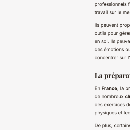
professionnels f
travail sur le me
Ils peuvent prop
outils pour gére
en soi. Ils peuv
des émotions ou
concentrer sur 
La prépara
En
France
, la 
de nombreux
cl
des exercices d
physiques et te
De plus, certai