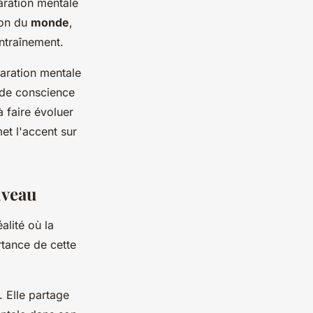
aration mentale
ion du
monde
,
ntraînement.
paration mentale
 de conscience
 faire évoluer
et l'accent sur
iveau
lité où la
rtance de cette
 Elle partage