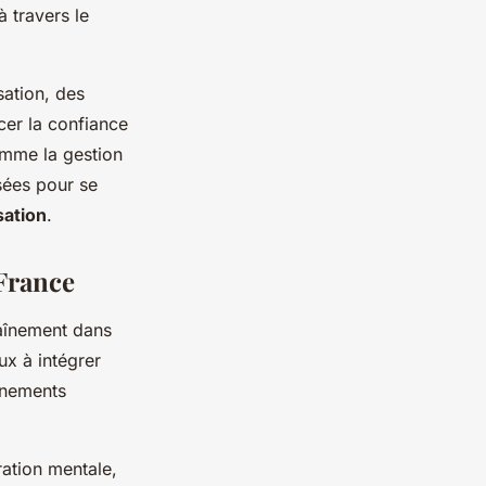
 travers le
sation, des
cer la confiance
comme la gestion
sées pour se
sation
.
 France
raînement dans
ux à intégrer
înements
ation mentale,