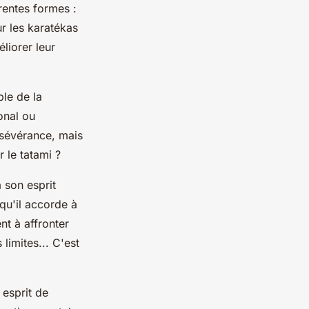
rentes formes :
ur les karatékas
liorer leur
le de la
onal ou
rsévérance, mais
r le tatami ?
 son esprit
 qu'il accorde à
nt à affronter
limites... C'est
 esprit de