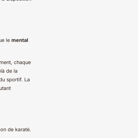
ue le
mental
ement, chaque
là de la
du sportif. La
utant
ion de karaté.