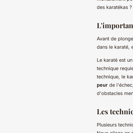
un championnat nat
des karatékas ? 
Candice
•
18 mai 2024
•
7 min de lecture
L'importan
Avant de plonger
dans le karaté,
Le karaté est u
technique requie
technique, le ka
peur
de l'échec,
d'obstacles men
Les techni
Plusieurs techni