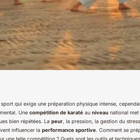
mentale spécifique
 sport qui exige une préparation physique intense, cependan
amental. Une
compétition de karaté
au
niveau
national met 
rs de karaté avant
ues bien répétées. La
peur
, la pression, la gestion du stres
vent influencer la
performance sportive
. Comment se prép
 une telle compétition ? Quels sont les outils et techniques