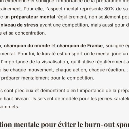
on expérience et souligne l'importance de la préparation m
raînement. Pour elle, l'aspect mental représente 80% de sa
vec un
préparateur mental
régulièrement, non seulement po
e
niveau de stress
avant une compétition, mais aussi pour 
e et sa concentration.
a,
champion du monde
et
champion de France
, souligne 
mental. Pour lui, le karaté est un sport où le mental joue un 
 l'importance de la visualisation, qu'il utilise régulièrement 
ualise chaque mouvement, chaque action, chaque réaction...
e préparer mentalement pour la compétition.
 sont précieux et démontrent bien l'importance de la prép
e haut niveau. Ils servent de modèle pour les jeunes karaték
 sommets.
tion mentale pour éviter le burn-out spor