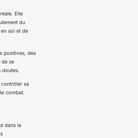
ntale. Elle
oulement du
 en soi et de
s positives, des
t de se
s doutes.
à contrôler sa
 le combat.
ut dans la
es