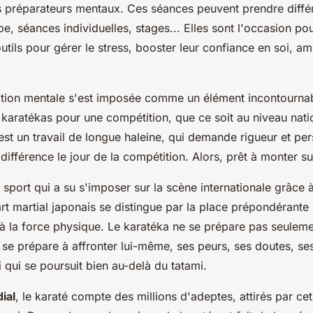
 préparateurs mentaux. Ces séances peuvent prendre diffé
pe, séances individuelles, stages... Elles sont l'occasion po
utils pour gérer le stress, booster leur confiance en soi, amé
ration mentale s'est imposée comme un élément incontournab
 karatékas pour une compétition, que ce soit au niveau nati
'est un travail de longue haleine, qui demande rigueur et pe
 différence le jour de la compétition. Alors, prêt à monter su
 sport qui a su s'imposer sur la scène internationale grâce à
 art martial japonais se distingue par la place prépondérante
u'à la force physique. Le karatéka ne se prépare pas seuleme
l se prépare à affronter lui-même, ses peurs, ses doutes, ses 
oi qui se poursuit bien au-delà du tatami.
ial
, le karaté compte des millions d'adeptes, attirés par cet