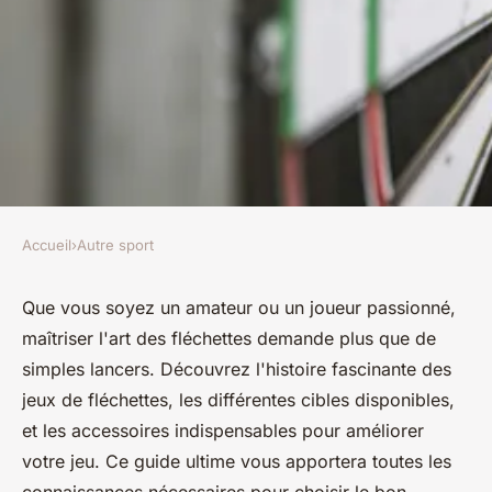
Accueil
›
Autre sport
AUTRE SPORT
Guide ultime sur les jeux de
Que vous soyez un amateur ou un joueur passionné,
maîtriser l'art des fléchettes demande plus que de
flechettes et accessoires
simples lancers. Découvrez l'histoire fascinante des
jeux de fléchettes, les différentes cibles disponibles,
Candice
•
24 juillet 2024
•
3 min de lecture
et les accessoires indispensables pour améliorer
votre jeu. Ce guide ultime vous apportera toutes les