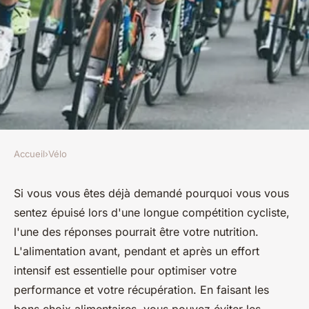
Accueil
›
Vélo
VÉLO
Quelles sont les stratégies
Si vous vous êtes déjà demandé pourquoi vous vous
sentez épuisé lors d'une longue compétition cycliste,
nutritionnelles pour éviter les
l'une des réponses pourrait être votre nutrition.
coups de fatigue lors de
L'alimentation avant, pendant et après un effort
longues compétitions cyclistes
intensif est essentielle pour optimiser votre
?
performance et votre récupération. En faisant les