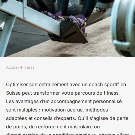
Accueil
›
Fitness
FITNESS
Optimisez votre entraînement
Optimiser son entraînement avec un coach sportif en
Suisse peut transformer votre parcours de fitness.
avec un coach sportif en
Les avantages d’un accompagnement personnalisé
Suisse
sont multiples : motivation accrue, méthodes
adaptées et conseils d’experts. Qu'il s'agisse de perte
Candice
•
9 décembre 2024
•
5 min de lecture
de poids, de renforcement musculaire ou