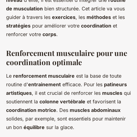
niveau
d'élite, il est essentiel d'intégrer une
routine
Candice
•
18 mai 2024
•
6 min de lecture
de musculation
bien structurée. Cet article va vous
guider à travers les
exercices
, les
méthodes
et les
stratégies
pour améliorer votre
coordination
et
renforcer votre
corps
.
Renforcement musculaire pour une
coordination optimale
Le
renforcement musculaire
est la base de toute
routine d'
entrainement
efficace. Pour les
patineurs
artistiques
, il est crucial de renforcer les
muscles
qui
soutiennent la
colonne vertébrale
et favorisent la
coordination motrice
. Des
muscles abdominaux
solides, par exemple, sont essentiels pour maintenir
un bon
équilibre
sur la glace.