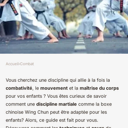
Accueil
›
Combat
COMBAT
Comment les exercices de
Vous cherchez une discipline qui allie à la fois la
combativité
, le
mouvement
et la
maîtrise du corps
Boxe Chinoise Wing Chun
pour vos enfants ? Vous êtes curieux de savoir
peuvent-ils être adaptés pour
comment une
discipline martiale
comme la boxe
les enfants?
chinoise Wing Chun peut être adaptée pour les
enfants? Alors, ce guide est fait pour vous.
Candice
•
18 mai 2024
•
5 min de lecture