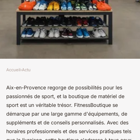
Accueil
›
Actu
ACTU
Explorez la boutique de
Aix-en-Provence regorge de possibilités pour les
passionnés de sport, et la boutique de matériel de
matériel de sport à aix-en-
sport est un véritable trésor. FitnessBoutique se
provence
démarque par une large gamme d'équipements, de
suppléments et de conseils personnalisés. Avec des
Candice
•
15 décembre 2024
•
5 min de lecture
horaires professionnels et des services pratiques tels